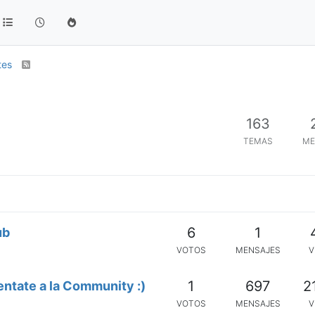
tes
163
TEMAS
ME
6
1
ub
VOTOS
MENSAJES
V
1
697
2
ntate a la Community :)
VOTOS
MENSAJES
V