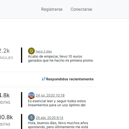
Registrarse
Conectarse
2.2k
G
hace 2 días
Acabo de empezar, llevo 10 euros
NSAJES
ganados que he hecho mi primera promo
(paf y admiral). A ver si hay suerte y puedo
completar mi sueldo!! Estoy contento a ver
como seguimos
Respondidos recientemente
4.8k
24 jul. 2020 10:18
Es esencial leer y seguir todos estos
ISITAS
lineamientos para un uso óptimo del
NinjaClub. Gracias por su colaboración, El
Staff de NinjaBet. REGLAMENTO
10.8k
NINJACLUB (Reglas y Pautas) Última
5
26 abr. 2026 8:14
actualización: 08/01/2025 Está prohibido
Hola, buenos días, llevo muchos años
ISITAS
compartir enlaces que redirijan a otros
apostando, pero últimamente me está