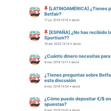
[LATINOAMÉRICA] ¿Tienes p
Betfair?
17 jul. 2019 13:10
•
david
[ESPAÑA] ¿No has recibido la
Sportium??
19 abr. 2022 14:14
•
david
¿Cuánto dinero necesitas par
8 mar. 2018 13:11
•
david
¿Tienes preguntas sobre Betfai
esta discusión
8 mar. 2018 14:54
•
david
¿Cómo puedo depositar €/$ en 
apuestas?
8 mar. 2018 15:02
•
david