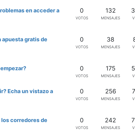
0
132
3
roblemas en acceder a
VOTOS
MENSAJES
V
0
38
 apuesta gratis de
VOTOS
MENSAJES
V
0
175
5
a empezar?
VOTOS
MENSAJES
V
0
256
7
r? Echa un vistazo a
VOTOS
MENSAJES
V
0
242
7
los corredores de
VOTOS
MENSAJES
V