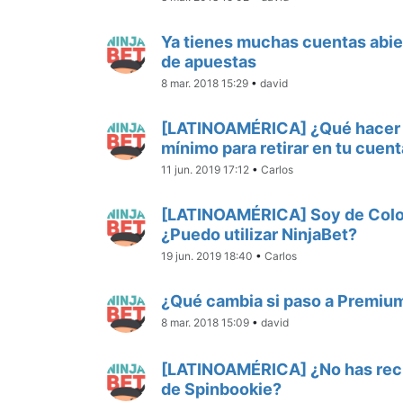
Ya tienes muchas cuentas abie
de apuestas
8 mar. 2018 15:29
•
david
[LATINOAMÉRICA] ¿Qué hacer s
mínimo para retirar en tu cuen
11 jun. 2019 17:12
•
Carlos
[LATINOAMÉRICA] Soy de Colo
¿Puedo utilizar NinjaBet?
19 jun. 2019 18:40
•
Carlos
¿Qué cambia si paso a Premium
8 mar. 2018 15:09
•
david
[LATINOAMÉRICA] ¿No has recib
de Spinbookie?