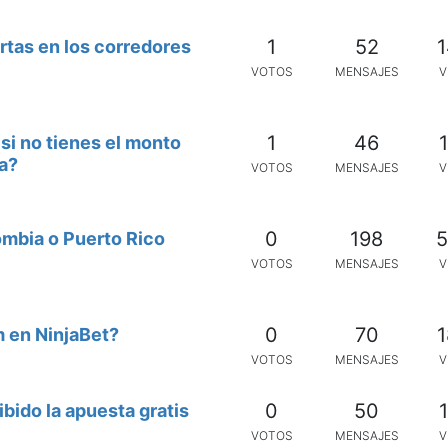
1
52
1
rtas en los corredores
VOTOS
MENSAJES
V
1
46
1
i no tienes el monto
ta?
VOTOS
MENSAJES
V
0
198
5
mbia o Puerto Rico
VOTOS
MENSAJES
V
0
70
1
 en NinjaBet?
VOTOS
MENSAJES
V
0
50
1
ido la apuesta gratis
VOTOS
MENSAJES
V